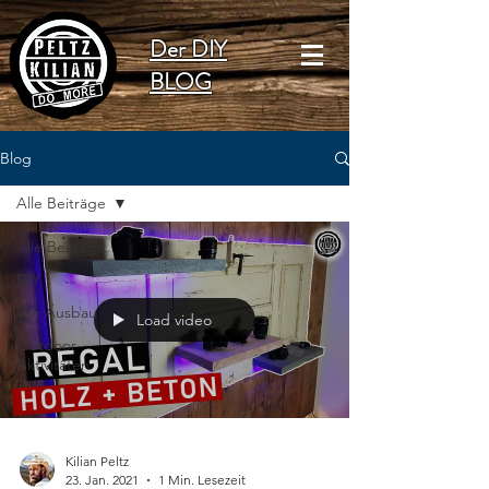
Der DIY
BLOG
Blog
Alle Beiträge
Alle Beiträge
DIY
Van Ausbau
Load video
Outdoor
Aktivitäten
Kilian Peltz
23. Jan. 2021
1 Min. Lesezeit