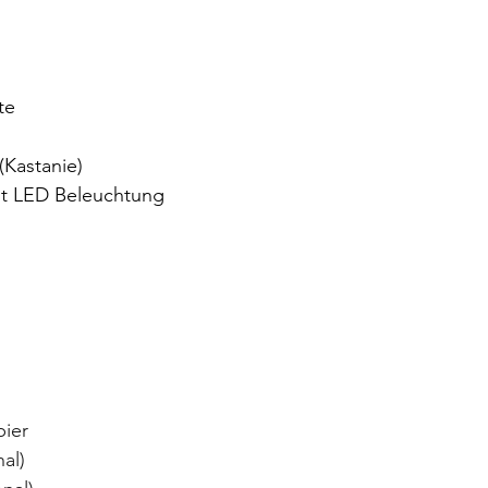
te 
(Kastanie) 
it LED Beleuchtung
n
pier
nal)