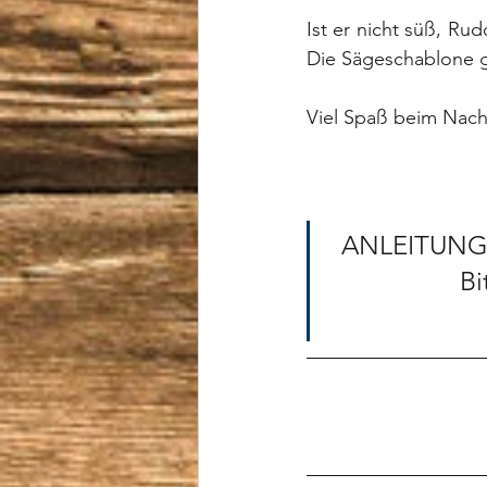
Ist er nicht süß, Rud
Die Sägeschablone g
Viel Spaß beim Nac
ANLEITUNG A
			Bitte Kommentarfunktion unten nutzen                             