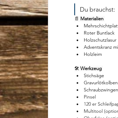
Du brauchst:
📄 
Materialien 
Mehrschichtplat
Roter Buntlack
Holzschutzlasur 
Adventskranz m
Holzleim 
🛠 
Werkzeug 
Stichsäge
Gravurlötkolben
Schraubzwinge
Pinsel
120 er Schleifpa
Multitool (optio