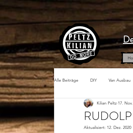
De
H
Alle Beiträge
DIY
Van Ausbau
Kilian Peltz
17. Nov.
RUDOLP
Aktualisiert:
12. Dez. 2020