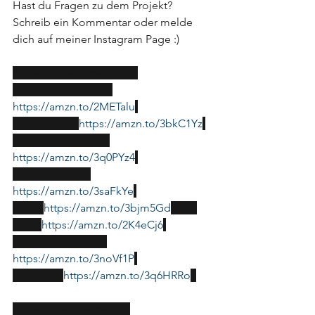
Hast du Fragen zu dem Projekt? 
Schreib ein Kommentar oder melde 
dich auf meiner Instagram Page :)
📄Benötigte Materialien 
Bewegungsmelder, 
https://amzn.to/2METalu
Birkenplatte, 
https://amzn.to/3bkC1Yz
Garderobenhaken, 
https://amzn.to/3q0PYz4
Pigmentpulver, 
https://amzn.to/3saFkYe
Lasur, 
https://amzn.to/3bjm5Gd
 LED 
Strip, 
https://amzn.to/2K4eCj6
Spraylack schwarz, 
https://amzn.to/3noVf1P
Holzleim, 
https://amzn.to/3q6HRRo
🛠 Benutze Werkzeuge 