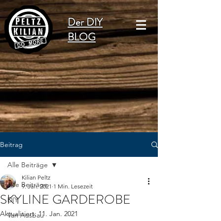
Der DIY
BLOG
Beitrag
Alle Beiträge
Kilian Peltz
Alle Beiträge
9. Jan. 2021
1 Min. Lesezeit
SKYLINE GARDEROBE
DIY
Aktualisiert:
11. Jan. 2021
Van Ausbau