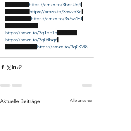
Lötkolben, 
https://amzn.to/3bnsUq4
Tauchsäge, 
https://amzn.to/3nwvbSe
Lasurpinsel, 
https://amzn.to/3s7wZEJ
Bürstmaschine, 
https://amzn.to/3q1pe1p
 +Bürste, 
https://amzn.to/3q0Rbq6
Dekopiersäge, 
https://amzn.to/3q0KVi8
Alle ansehen
Aktuelle Beiträge