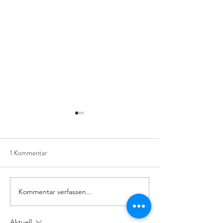
1 Kommentar
KAMERA-REGA
FRÜHJAHRSPUTZ AUTO
Kommentar verfassen...
Aktuell