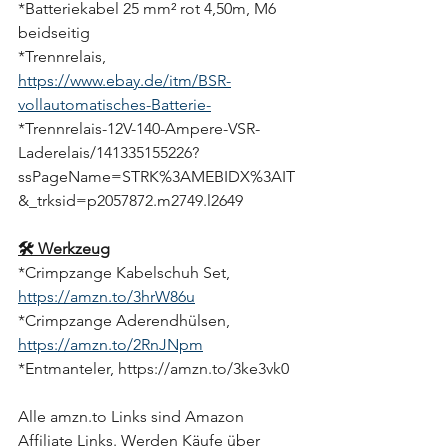
*Batteriekabel 25 mm² rot 4,50m, M6 
beidseitig
*Trennrelais, 
https://www.ebay.de/itm/BSR-
vollautomatisches-Batterie-
*Trennrelais-12V-140-Ampere-VSR-
Laderelais/141335155226?
ssPageName=STRK%3AMEBIDX%3AIT
&_trksid=p2057872.m2749.l2649
🛠 Werkzeug
*Crimpzange Kabelschuh Set, 
https://amzn.to/3hrW86u
*Crimpzange Aderendhülsen, 
https://amzn.to/2RnJNpm
*Entmanteler, https://amzn.to/3ke3vk0
Alle amzn.to Links sind Amazon 
Affiliate Links. Werden Käufe über 