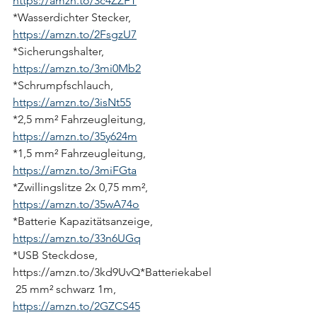
https://amzn.to/3c4ZZFT
*Wasserdichter Stecker, 
https://amzn.to/2FsgzU7
*Sicherungshalter, 
https://amzn.to/3mi0Mb2
*Schrumpfschlauch, 
https://amzn.to/3isNt55
*2,5 mm² Fahrzeugleitung, 
https://amzn.to/35y624m
*1,5 mm² Fahrzeugleitung, 
https://amzn.to/3miFGta
*Zwillingslitze 2x 0,75 mm², 
https://amzn.to/35wA74o
*Batterie Kapazitätsanzeige, 
https://amzn.to/33n6UGq
*USB Steckdose, 
https://amzn.to/3kd9UvQ*Batteriekabel
 25 mm² schwarz 1m, 
https://amzn.to/2GZCS45