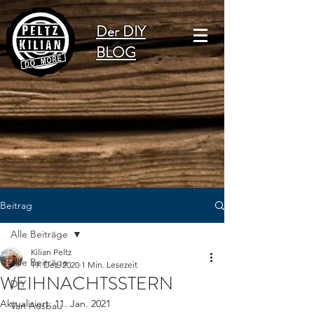
Der DIY
BLOG
Beitrag
Alle Beiträge
Kilian Peltz
Alle Beiträge
19. Dez. 2020
1 Min. Lesezeit
WEIHNACHTSSTERN
DIY
Aktualisiert:
11. Jan. 2021
Van Ausbau