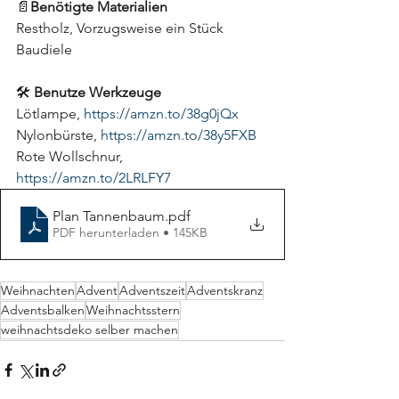
📄
Benötigte Materialien
Restholz, Vorzugsweise ein Stück 
Baudiele  
🛠 
Benutze Werkzeuge 
Lötlampe, 
https://amzn.to/38g0jQx
Nylonbürste, 
https://amzn.to/38y5FXB
Rote Wollschnur, 
https://amzn.to/2LRLFY7
Plan Tannenbaum
.pdf
PDF herunterladen • 145KB
Weihnachten
Advent
Adventszeit
Adventskranz
Adventsbalken
Weihnachtsstern
weihnachtsdeko selber machen