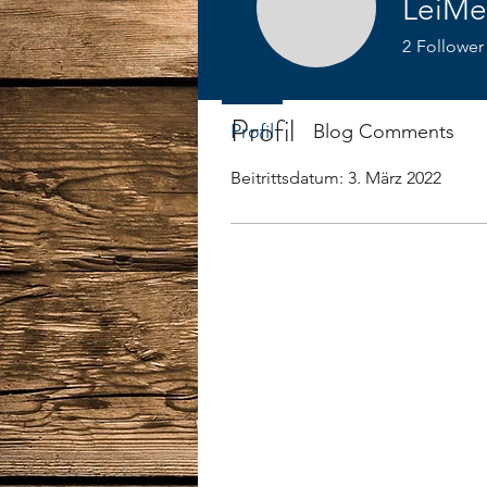
LeiMe
2
Follower
Profil
Profil
Blog Comments
Beitrittsdatum: 3. März 2022