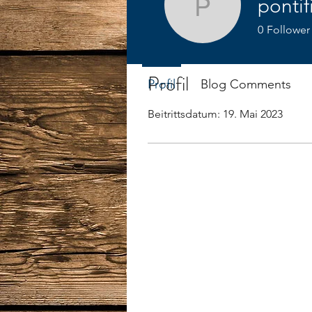
pontif
pontifix
0
Follower
Profil
Profil
Blog Comments
Beitrittsdatum: 19. Mai 2023