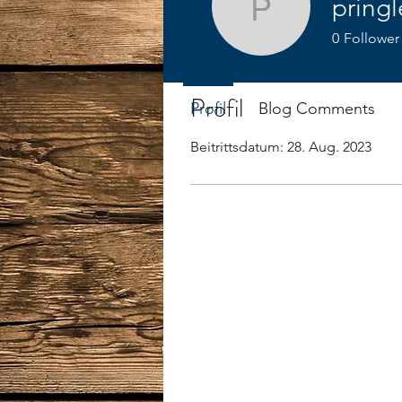
pringl
pringler
0
Follower
Profil
Profil
Blog Comments
Beitrittsdatum: 28. Aug. 2023