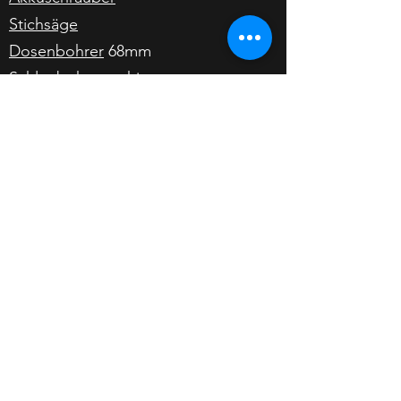
Stichsäge
Dosenbohrer
68mm
Schlagbohrmaschine
MATERIALIEN
Baudiele
(altes Brett)
Drahtseil
oder Kette
LED-Spots
Kabelkanal
Ösen
zur Befestigung des
Stahlseils
Kabel
(3-adrig)