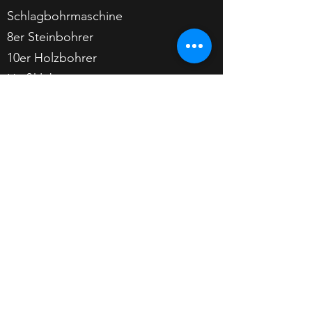
Schlagbohrmaschine
8er Steinbohrer
10er Holzbohrer
Heißkleber
oder Montagekleber
MATERIALIEN
Birkenstämme
Holz für Sockel
Holzbau Schrauben Senkkopf
(4,5x70 & 4x40)
8er Dübel
LED Strips