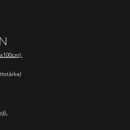
EN
90x100cm)
ttstärke)
ng)