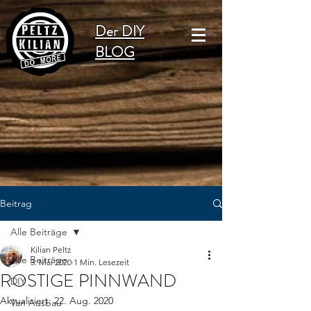
Der DIY
BLOG
Beitrag
Alle Beiträge
Kilian Peltz
Alle Beiträge
3. Mai 2020
1 Min. Lesezeit
ROSTIGE PINNWAND
DIY
Aktualisiert:
22. Aug. 2020
Van Ausbau