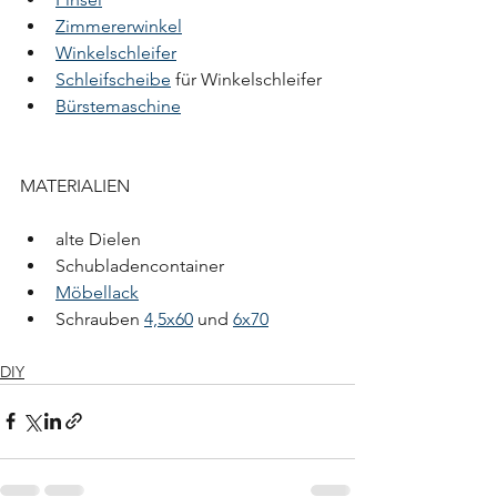
Zimmererwinkel
Winkelschleifer
Schleifscheibe
 für Winkelschleifer 
Bürstemaschine
MATERIALIEN
alte Dielen 
Schubladencontainer 
Möbellack
Schrauben 
4,5x60
 und 
6x70
DIY