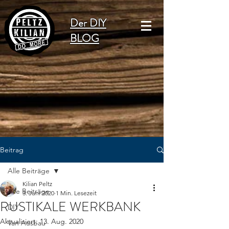
Der DIY
BLOG
Beitrag
Alle Beiträge
Kilian Peltz
Alle Beiträge
3. Juni 2020
1 Min. Lesezeit
RUSTIKALE WERKBANK
DIY
Aktualisiert:
13. Aug. 2020
Van Ausbau